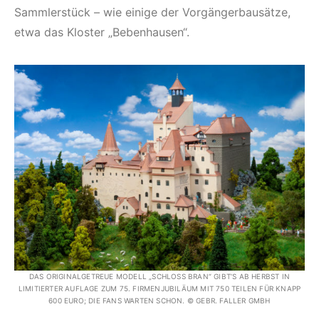
Sammlerstück – wie einige der Vorgängerbausätze,
etwa das Kloster „Bebenhausen“.
DAS ORIGINALGETREUE MODELL „SCHLOSS BRAN“ GIBT’S AB HERBST IN
LIMITIERTER AUFLAGE ZUM 75. FIRMENJUBILÄUM MIT 750 TEILEN FÜR KNAPP
600 EURO; DIE FANS WARTEN SCHON. © GEBR. FALLER GMBH