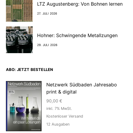
LTZ Augustenberg: Von Bohnen lernen
27. JULI 2026
Hohner: Schwingende Metallzungen
29. JULI 2026
ABO: JETZT BESTELLEN
Netzwerk Südbaden Jahresabo
print & digital
90,00
€
inkl. 7% MwSt.
Kostenloser Versand
12
Ausgaben