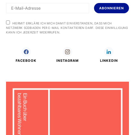
ABONNIEREN
HIERMIT ERKLÄRE ICH MICH DAMIT EINVERSTANDEN, DASS MICH
NETZWERK SÜDBADEN PER E-MAIL KONTAKTIEREN DARF. DIESE EINWILLIGUNG
KANN ICH JEDERZEIT WIDERRUFEN.
FACEBOOK
INSTAGRAM
LINKEDIN