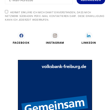
ABONNIEREN
HIERMIT ERKLÄRE ICH MICH DAMIT EINVERSTANDEN, DASS MICH
NETZWERK SÜDBADEN PER E-MAIL KONTAKTIEREN DARF. DIESE EINWILLIGUNG
KANN ICH JEDERZEIT WIDERRUFEN.
FACEBOOK
INSTAGRAM
LINKEDIN