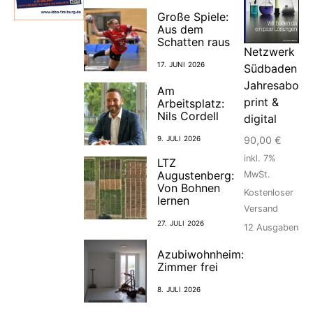
Große Spiele:
Aus dem
Schatten raus
Netzwerk
17. JUNI 2026
Südbaden
Jahresabo
Am
print &
Arbeitsplatz:
Nils Cordell
digital
9. JULI 2026
90,00
€
inkl. 7%
LTZ
Augustenberg:
MwSt.
Von Bohnen
Kostenloser
lernen
Versand
27. JULI 2026
12
Ausgaben
Azubiwohnheim:
Zimmer frei
8. JULI 2026