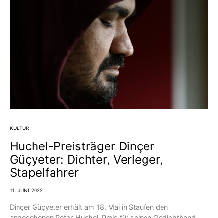
KULTUR
Huchel-Preisträger Dinçer
Güçyeter: Dichter, Verleger,
Stapelfahrer
11. JUNI 2022
Dinçer Güçyeter erhält am 18. Mai in Staufen den
angesehenen Peter-Huchel-Preis für seinen Gedichtband