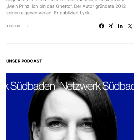
„Mein Prinz, ich bin das Ghetto“. Der Autor gründete 2012
seinen eigenen Verlag. Er publiziert Lyrik…
TEILEN
UNSER PODCAST