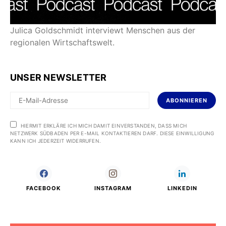
Julica Goldschmidt interviewt Menschen aus der
regionalen Wirtschaftswelt.
UNSER NEWSLETTER
ABONNIEREN
HIERMIT ERKLÄRE ICH MICH DAMIT EINVERSTANDEN, DASS MICH
NETZWERK SÜDBADEN PER E-MAIL KONTAKTIEREN DARF. DIESE EINWILLIGUNG
KANN ICH JEDERZEIT WIDERRUFEN.
FACEBOOK
INSTAGRAM
LINKEDIN