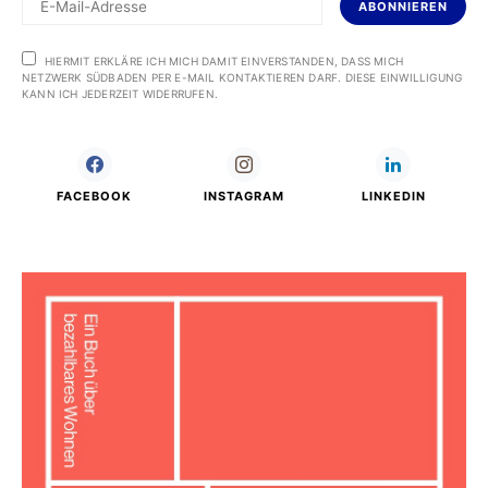
ABONNIEREN
HIERMIT ERKLÄRE ICH MICH DAMIT EINVERSTANDEN, DASS MICH
NETZWERK SÜDBADEN PER E-MAIL KONTAKTIEREN DARF. DIESE EINWILLIGUNG
KANN ICH JEDERZEIT WIDERRUFEN.
FACEBOOK
INSTAGRAM
LINKEDIN