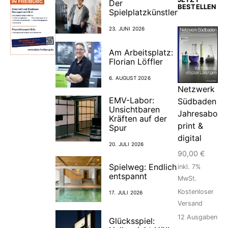
Der
BESTELLEN
Spielplatzkünstler
23. JUNI 2026
Am Arbeitsplatz:
Florian Löffler
6. AUGUST 2026
Netzwerk
EMV-Labor:
Südbaden
Unsichtbaren
Jahresabo
Kräften auf der
print &
Spur
digital
20. JULI 2026
90,00
€
Spielweg: Endlich
inkl. 7%
entspannt
MwSt.
Kostenloser
17. JULI 2026
Versand
12
Ausgaben
Glücksspiel: