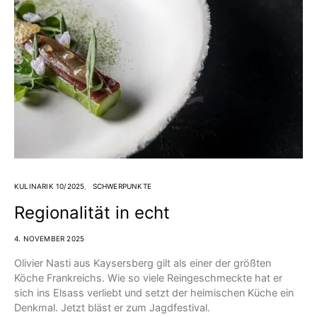
KULINARIK 10/2025
SCHWERPUNKTE
Regionalität in echt
4. NOVEMBER 2025
Olivier Nasti aus Kaysersberg gilt als einer der größten
Köche Frankreichs. Wie so viele Reingeschmeckte hat er
sich ins Elsass verliebt und setzt der heimischen Küche ein
Denkmal. Jetzt bläst er zum Jagdfestival.