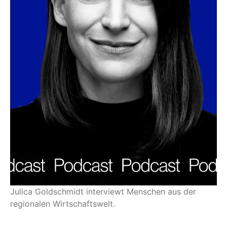
Julica Goldschmidt interviewt Menschen aus der
regionalen Wirtschaftswelt.