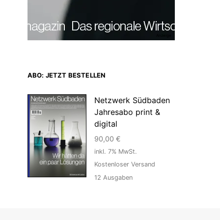
Anzeige
ABO: JETZT BESTELLEN
Netzwerk Südbaden
Jahresabo print &
digital
90,00
€
inkl. 7% MwSt.
Kostenloser Versand
12
Ausgaben