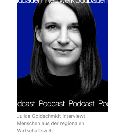
Julica Goldschmidt interviewt
Menschen aus der regionalen
Wirtschaftswelt.