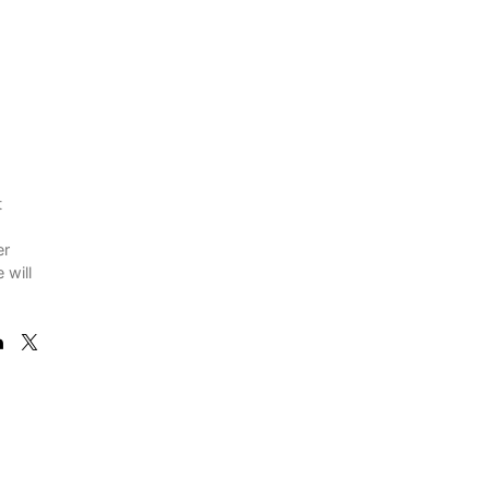
t
er
 will