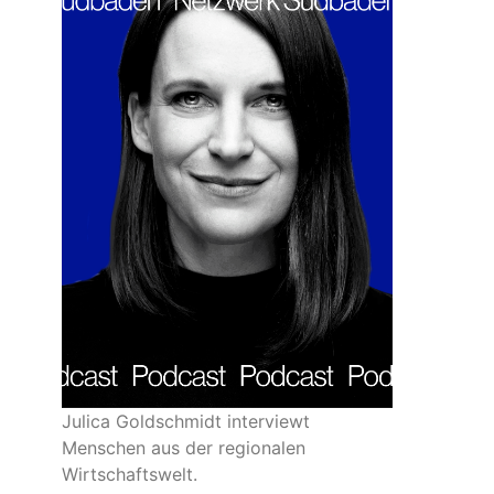
Julica Goldschmidt interviewt
Menschen aus der regionalen
Wirtschaftswelt.