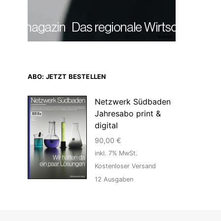
Anzeige
ABO: JETZT BESTELLEN
Netzwerk Südbaden
Jahresabo print &
digital
90,00
€
inkl. 7% MwSt.
Kostenloser Versand
12
Ausgaben