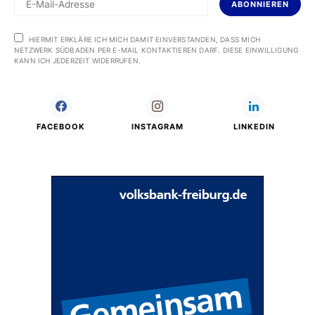
ABONNIEREN
HIERMIT ERKLÄRE ICH MICH DAMIT EINVERSTANDEN, DASS MICH
NETZWERK SÜDBADEN PER E-MAIL KONTAKTIEREN DARF. DIESE EINWILLIGUNG
KANN ICH JEDERZEIT WIDERRUFEN.
FACEBOOK
INSTAGRAM
LINKEDIN