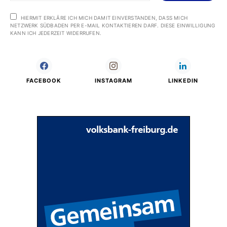
HIERMIT ERKLÄRE ICH MICH DAMIT EINVERSTANDEN, DASS MICH
NETZWERK SÜDBADEN PER E-MAIL KONTAKTIEREN DARF. DIESE EINWILLIGUNG
KANN ICH JEDERZEIT WIDERRUFEN.
FACEBOOK
INSTAGRAM
LINKEDIN