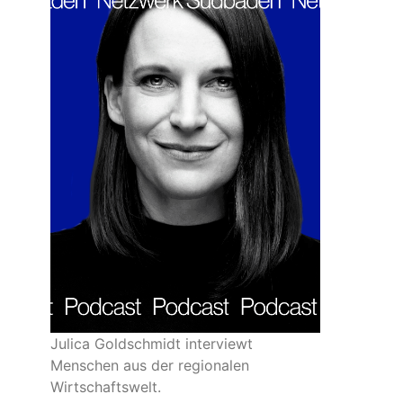
Julica Goldschmidt interviewt
Menschen aus der regionalen
Wirtschaftswelt.