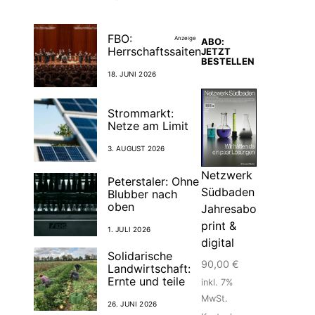
FBO:
Anzeige
ABO:
Herrschaftssaiten
JETZT
BESTELLEN
18. JUNI 2026
Strommarkt:
Netze am Limit
3. AUGUST 2026
Netzwerk
Peterstaler: Ohne
Südbaden
Blubber nach
oben
Jahresabo
print &
1. JULI 2026
digital
Solidarische
90,00
€
Landwirtschaft:
Ernte und teile
inkl. 7%
MwSt.
26. JUNI 2026