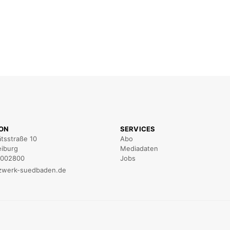
ION
SERVICES
ätsstraße 10
Abo
eiburg
Mediadaten
5002800
Jobs
zwerk-suedbaden.de