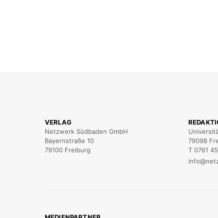
VERLAG
REDAKT
Netzwerk Südbaden GmbH
Universit
Bayernstraße 10
79098 Fr
79100 Freiburg
T 0761 4
info@net
MEDIENPARTNER