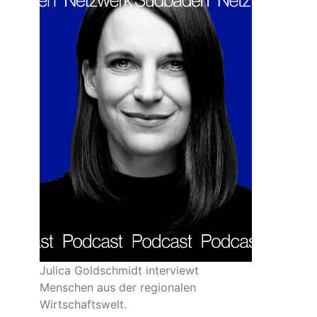
Julica Goldschmidt interviewt
Menschen aus der regionalen
Wirtschaftswelt.