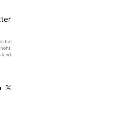
tter
ec hat
rhöht
stand.