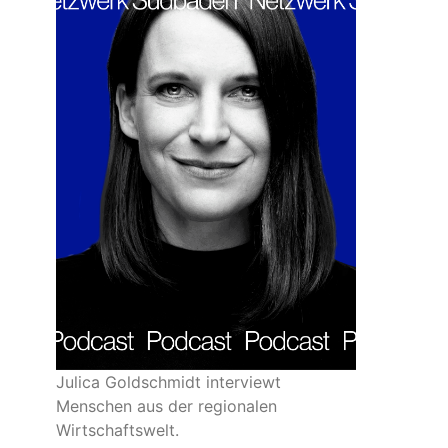
Julica Goldschmidt interviewt
Menschen aus der regionalen
Wirtschaftswelt.