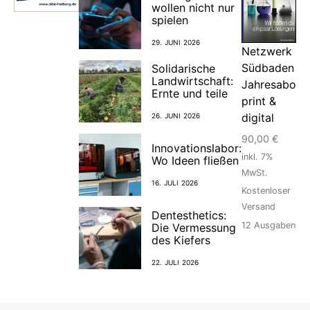
wollen nicht nur
spielen
29. JUNI 2026
Netzwerk
Südbaden
Solidarische
Landwirtschaft:
Jahresabo
Ernte und teile
print &
digital
26. JUNI 2026
90,00
€
Innovationslabor:
inkl. 7%
Wo Ideen fließen
MwSt.
16. JULI 2026
Kostenloser
Versand
Dentesthetics:
12
Ausgaben
Die Vermessung
des Kiefers
22. JULI 2026