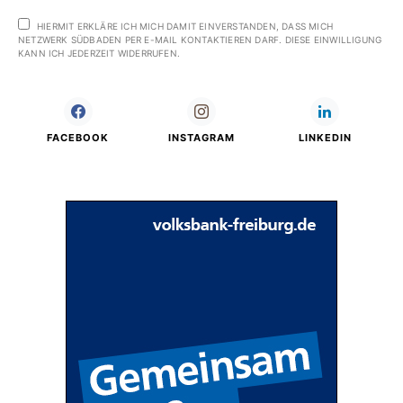
HIERMIT ERKLÄRE ICH MICH DAMIT EINVERSTANDEN, DASS MICH
NETZWERK SÜDBADEN PER E-MAIL KONTAKTIEREN DARF. DIESE EINWILLIGUNG
KANN ICH JEDERZEIT WIDERRUFEN.
FACEBOOK
INSTAGRAM
LINKEDIN