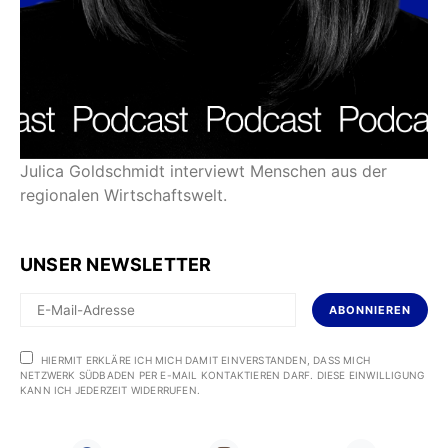
Julica Goldschmidt interviewt Menschen aus der
regionalen Wirtschaftswelt.
UNSER NEWSLETTER
ABONNIEREN
HIERMIT ERKLÄRE ICH MICH DAMIT EINVERSTANDEN, DASS MICH
NETZWERK SÜDBADEN PER E-MAIL KONTAKTIEREN DARF. DIESE EINWILLIGUNG
KANN ICH JEDERZEIT WIDERRUFEN.