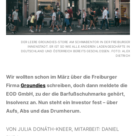
DER LEERE GROUNDIES-STORE AM SCHWABENTOR IN DER FREIBURGER
INNENSTADT. ER IST SO WIE ALLE ANDEREN LADENGESCHÄFTE IN
DEUTSCHLAND UND ÖSTERREICH BEREITS GESCHLOSSEN. FOTO: ALEX
DIETRICH
Wir wollten schon im März über die Freiburger
Firma
Groundies
schreiben, doch dann meldete die
EOD GmbH, zu der die Barfußschuhmarke gehört,
Insolvenz an. Nun steht ein Investor fest – über
Aufs, Abs und das Drumherum.
VON JULIA DONÁTH-KNEER, MITARBEIT: DANIEL