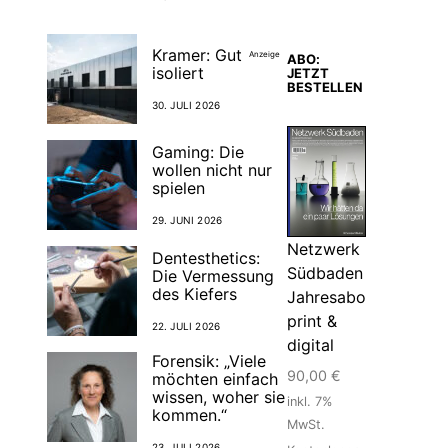
Kramer: Gut
Anzeige
ABO:
isoliert
JETZT
BESTELLEN
30. JULI 2026
Gaming: Die
wollen nicht nur
spielen
29. JUNI 2026
Netzwerk
Dentesthetics:
Südbaden
Die Vermessung
des Kiefers
Jahresabo
print &
22. JULI 2026
digital
Forensik: „Viele
90,00
€
möchten einfach
wissen, woher sie
inkl. 7%
kommen.“
MwSt.
23. JULI 2026