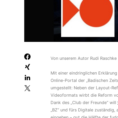
Von unserem Autor Rudi Raschke
Mit einer eindringlichen Erklärung
Online-Portal der „Badischen Zei
umgestellt: Neben der Layout-Ref
Videoformats wirbt die Reform vo
Dank des „Club der Freunde“ will
„BZ“ und fürs Digitale zuständig
eingehen – gut die Hälfte der fud