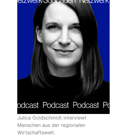
Julica Goldschmidt interviewt
Menschen aus der regionalen
Wirtschaftswelt.