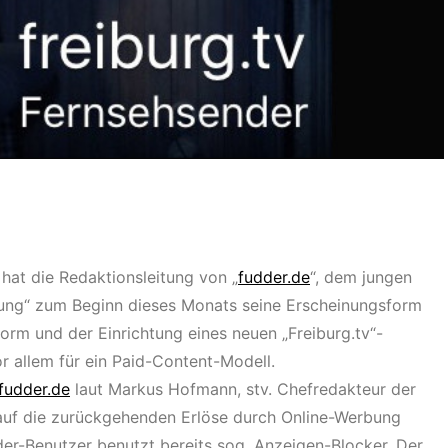
 hat die Redaktionsleitung von „
fudder.de
“, dem jungen
tung“ zum Beginn dieses Monats seine Erscheinungsform
orm und der Einrichtung eines neuen „Freiburg.tv“-
r allem für ein Paid-Content-Modell.
fudder.de
laut Markus Hofmann, stv. Chefredakteur der
, auf die zurückgehenden Erlöse durch Online-Werbung
der-Benutzer benutzt bereits sog. Anzeigen-Blocker. Der