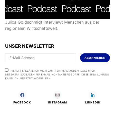
Julica Goldschmidt interviewt Menschen aus der
regionalen Wirtschaftswelt.
UNSER NEWSLETTER
ABONNIEREN
HIERMIT ERKLÄRE ICH MICH DAMIT EINVERSTANDEN, DASS MICH
NETZWERK SÜDBADEN PER E-MAIL KONTAKTIEREN DARF. DIESE EINWILLIGUNG
KANN ICH JEDERZEIT WIDERRUFEN.
FACEBOOK
INSTAGRAM
LINKEDIN