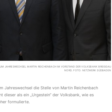
EN ZUM JAHRESWECHSEL MARTIN REICHENBACH IM VORSTAND DER VOLKSBANK BREISGAU
NORD. FOTO: NETZWERK SÜDBADEN
m Jahreswechsel die Stelle von Martin Reichenbach
t dieser als ein „Urgestein“ der Volksbank, wie es
her formulierte.