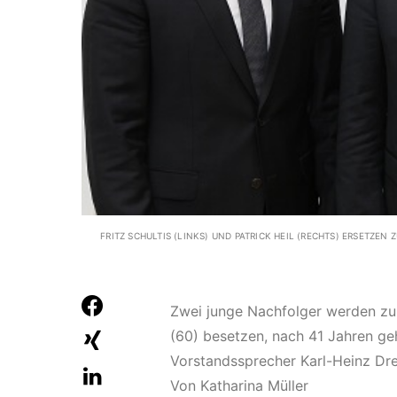
FRITZ SCHULTIS (LINKS) UND PATRICK HEIL (RECHTS) ERSETZ
Zwei junge Nachfolger werden zu
(60) besetzen, nach 41 Jahren geh
Vorstandssprecher Karl-Heinz Dre
Von Katharina Müller