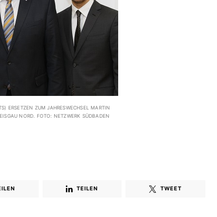
CHTS) ERSETZEN ZUM JAHRESWECHSEL MARTIN
EISGAU NORD. FOTO: NETZWERK SÜDBADEN
EILEN
TEILEN
TWEET