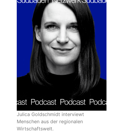
Julica Goldschmidt interviewt
Menschen aus der regionalen
Wirtschaftswelt.