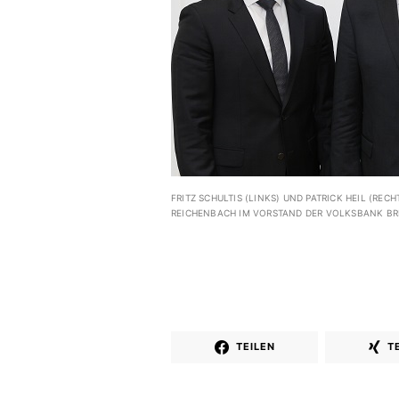
FRITZ SCHULTIS (LINKS) UND PATRICK HEIL (RE
REICHENBACH IM VORSTAND DER VOLKSBANK BR
TEILEN
T