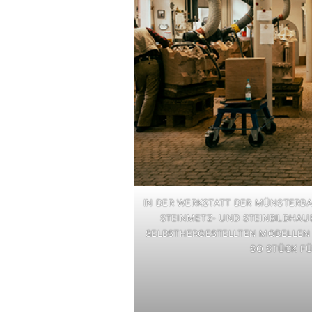
IN DER WERKSTATT DER MÜNSTERBA
TEINMETZ- UND STEINBILDHAU
ELBSTHERGESTELLTEN MODELLEN A
O STÜCK FÜR