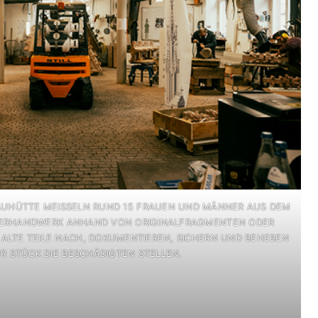
UHÜTTE MEISSELN RUND 15 FRAUEN UND MÄNNER AUS DEM S
ERHANDWERK ANHAND VON ORIGINALFRAGMENTEN ODER S
LTE TEILE NACH, DOKUMENTIEREN, SICHERN UND BEHEBEN S
 STÜCK DIE BESCHÄDIGTEN STELLEN.