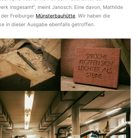
rk insgesamt“, meint Janosch. Eine davon, Mathilde
n der Freiburger
Münsterbauhütte
. Wir haben die
ke in dieser Ausgabe ebenfalls getroffen.