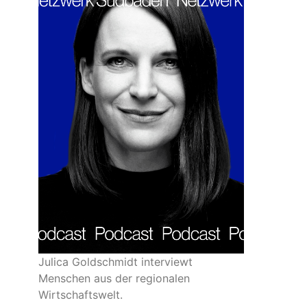
Julica Goldschmidt interviewt
Menschen aus der regionalen
Wirtschaftswelt.