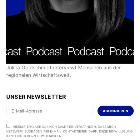
Julica Goldschmidt interviewt Menschen aus der
regionalen Wirtschaftswelt.
UNSER NEWSLETTER
ABONNIEREN
HIERMIT ERKLÄRE ICH MICH DAMIT EINVERSTANDEN, DASS MICH
NETZWERK SÜDBADEN PER E-MAIL KONTAKTIEREN DARF. DIESE EINWILLIGUNG
KANN ICH JEDERZEIT WIDERRUFEN.