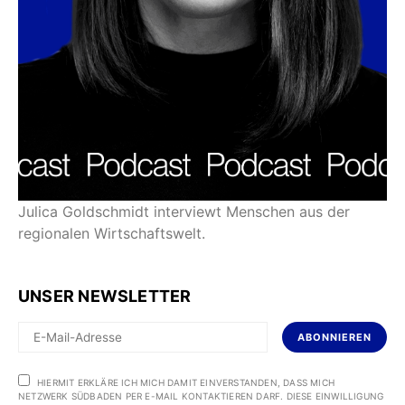
Julica Goldschmidt interviewt Menschen aus der
regionalen Wirtschaftswelt.
UNSER NEWSLETTER
ABONNIEREN
HIERMIT ERKLÄRE ICH MICH DAMIT EINVERSTANDEN, DASS MICH
NETZWERK SÜDBADEN PER E-MAIL KONTAKTIEREN DARF. DIESE EINWILLIGUNG