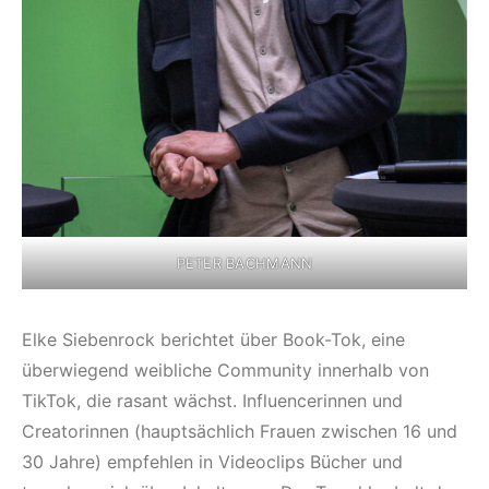
PETER BACHMANN
Elke Siebenrock berichtet über Book-Tok, eine
überwiegend weibliche Community innerhalb von
TikTok, die rasant wächst. Influencerinnen und
Creatorinnen (hauptsächlich Frauen zwischen 16 und
30 Jahre) empfehlen in Videoclips Bücher und