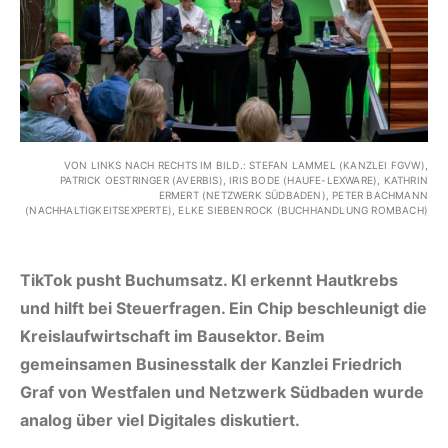
VON LINKS NACH RECHTS IM BILD.: STEFAN LAMMEL (KANZLEI FGVW),
PATRICK OESTRINGER (AVERBIS), IRIS BODE (HAUFE-LEXWARE), KATHRIN
ERMERT (NETZWERK SÜDBADEN), PETER BACHMANN
(NACHHALTIGKEITSEXPERTE), ELKE SIEBENROCK (BUCHHANDLUNG ROMBACH)
TikTok pusht Buchumsatz. KI erkennt Hautkrebs
und hilft bei Steuerfragen. Ein Chip beschleunigt die
Kreislaufwirtschaft im Bausektor. Beim
gemeinsamen Businesstalk der Kanzlei Friedrich
Graf von Westfalen und Netzwerk Südbaden wurde
analog über viel Digitales diskutiert.