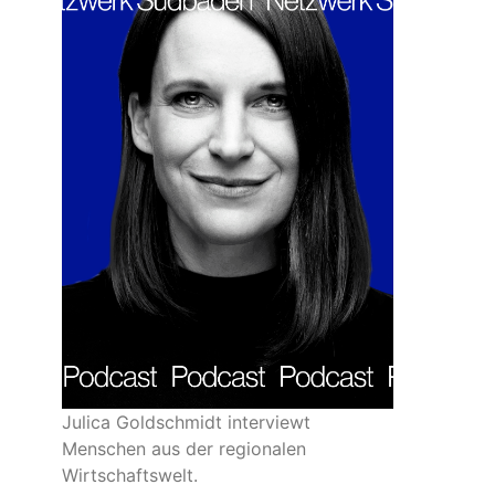
Julica Goldschmidt interviewt
Menschen aus der regionalen
Wirtschaftswelt.