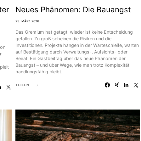
ter
Neues Phänomen: Die Bauangst
25. MÄRZ 2026
Das Gremium hat getagt, wieder ist keine Entscheidung
gefallen. Zu groß scheinen die Risiken und die
Investitionen. Projekte hängen in der Warteschleife, warten
von
auf Bestätigung durch Verwaltungs-, Aufsichts- oder
r
Beirat. Ein Gastbeitrag über das neue Phänomen der
Bauangst – und über Wege, wie man trotz Komplexität
pielt
handlungsfähig bleibt.
TEILEN