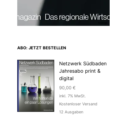
Anzeige
ABO: JETZT BESTELLEN
Netzwerk Südbaden
Jahresabo print &
digital
90,00
€
inkl. 7% MwSt.
Kostenloser Versand
12
Ausgaben