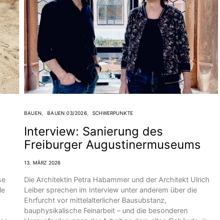
BAUEN
BAUEN 03/2026
SCHWERPUNKTE
:
Interview: Sanierung des
Freiburger Augustinermuseums
13. MÄRZ 2026
se
Die Architektin Petra Habammer und der Architekt Ulrich
le
Leiber sprechen im Interview unter anderem über die
Ehrfurcht vor mittelalterlicher Bausubstanz,
bauphysikalische Feinarbeit – und die besonderen