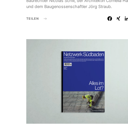
Baurechtler Nicolas Schill, der Architektin Cornelia H
und dem Baugenossenschaftler Jörg Straub.
TEILEN