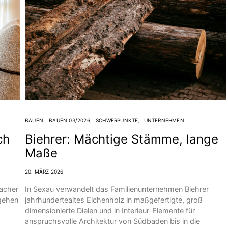
BAUEN
BAUEN 03/2026
SCHWERPUNKTE
UNTERNEHMEN
ch
Biehrer: Mächtige Stämme, lange
Maße
20. MÄRZ 2026
sacher
In Sexau verwandelt das Familien­unternehmen Biehrer
 gehen
jahrhunderte­altes Eichenholz in maßgefertigte, groß
dimensionierte Dielen und in Interieur-Elemente für
anspruchsvolle Architektur von Südbaden bis in die