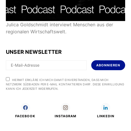
Julica Goldschmidt interviewt Menschen aus der
regionalen Wirtschaftswelt.
UNSER NEWSLETTER
ABONNIEREN
HIERMIT ERKLÄRE ICH MICH DAMIT EINVERSTANDEN, DASS MICH
NETZWERK SÜDBADEN PER E-MAIL KONTAKTIEREN DARF. DIESE EINWILLIGUNG
KANN ICH JEDERZEIT WIDERRUFEN.
FACEBOOK
INSTAGRAM
LINKEDIN