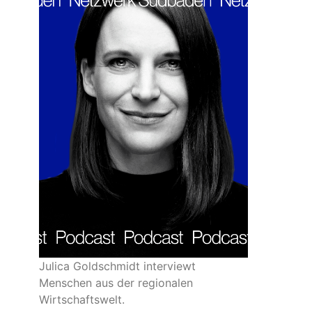
Julica Goldschmidt interviewt
Menschen aus der regionalen
Wirtschaftswelt.