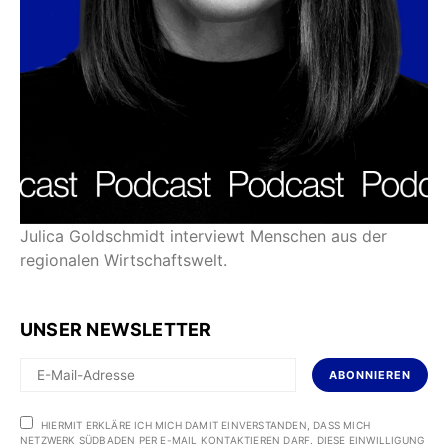
Julica Goldschmidt interviewt Menschen aus der
regionalen Wirtschaftswelt.
UNSER NEWSLETTER
ABONNIEREN
HIERMIT ERKLÄRE ICH MICH DAMIT EINVERSTANDEN, DASS MICH
NETZWERK SÜDBADEN PER E-MAIL KONTAKTIEREN DARF. DIESE EINWILLIGUNG