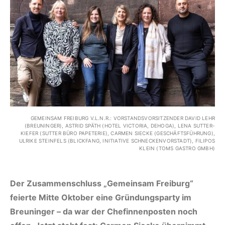
GEMEINSAM FREIBURG V.L.N.R.: VORSTANDSVORSITZENDER DAVID LEHR
(BREUNINGER), ASTRID SPÄTH (HOTEL VICTORIA, DEHOGA), LENA SUTTER-
KIEFER (SUTTER BÜRO PAPETERIE), CARMEN SIECKE (GESCHÄFTSFÜHRUNG),
ULRIKE STEINFELS (BLICKFANG, INITIATIVE SCHNECKENVORSTADT), FILIPOS
KLEIN (TOMS GASTRO GMBH)
Der Zusammenschluss „Gemeinsam Freiburg“
feierte Mitte Oktober eine Gründungsparty im
Breuninger – da war der Chefinnenposten noch