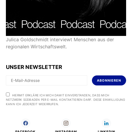
Julica Goldschmidt interviewt Menschen aus der
regionalen Wirtschaftswelt.
UNSER NEWSLETTER
ABONNIEREN
HIERMIT ERKLÄRE ICH MICH DAMIT EINVERSTANDEN, DASS MICH
NETZWERK SÜDBADEN PER E-MAIL KONTAKTIEREN DARF. DIESE EINWILLIGUNG
KANN ICH JEDERZEIT WIDERRUFEN.
FACEBOOK
INSTAGRAM
LINKEDIN