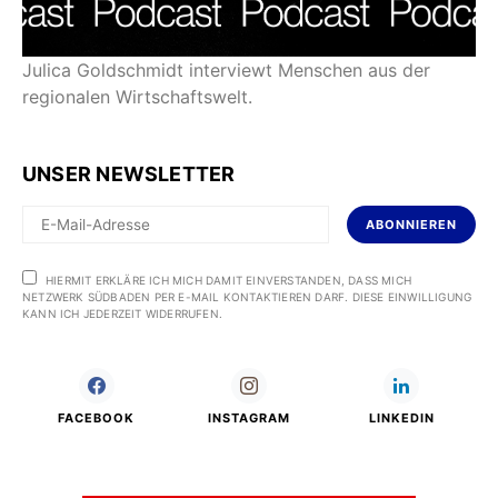
Julica Goldschmidt interviewt Menschen aus der
regionalen Wirtschaftswelt.
UNSER NEWSLETTER
ABONNIEREN
HIERMIT ERKLÄRE ICH MICH DAMIT EINVERSTANDEN, DASS MICH
NETZWERK SÜDBADEN PER E-MAIL KONTAKTIEREN DARF. DIESE EINWILLIGUNG
KANN ICH JEDERZEIT WIDERRUFEN.
FACEBOOK
INSTAGRAM
LINKEDIN