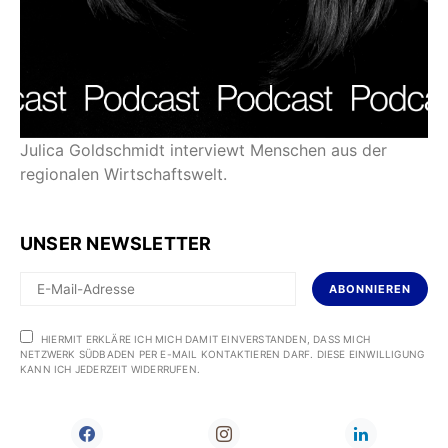
Julica Goldschmidt interviewt Menschen aus der
regionalen Wirtschaftswelt.
UNSER NEWSLETTER
ABONNIEREN
HIERMIT ERKLÄRE ICH MICH DAMIT EINVERSTANDEN, DASS MICH
NETZWERK SÜDBADEN PER E-MAIL KONTAKTIEREN DARF. DIESE EINWILLIGUNG
KANN ICH JEDERZEIT WIDERRUFEN.