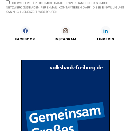
HIERMIT ERKLÄRE ICH MICH DAMIT EINVERSTANDEN, DASS MICH
NETZWERK SÜDBADEN PER E-MAIL KONTAKTIEREN DARF. DIESE EINWILLIGUNG
KANN ICH JEDERZEIT WIDERRUFEN.
FACEBOOK
INSTAGRAM
LINKEDIN