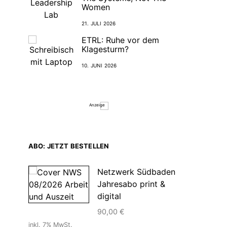
Women
21. JULI 2026
ETRL: Ruhe vor dem
Klagesturm?
10. JUNI 2026
Anzeige
ABO: JETZT BESTELLEN
Netzwerk Südbaden
Jahresabo print &
digital
90,00
€
inkl. 7% MwSt.