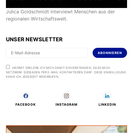
Julica Goldschmidt interviewt Menschen aus der
regionalen Wirtschaftswelt.
UNSER NEWSLETTER
ABONNIEREN
HIERMIT ERKLÄRE ICH MICH DAMIT EINVERSTANDEN, DASS MICH
NETZWERK SÜDBADEN PER E-MAIL KONTAKTIEREN DARF. DIESE EINWILLIGUNG
KANN ICH JEDERZEIT WIDERRUFEN.
FACEBOOK
INSTAGRAM
LINKEDIN