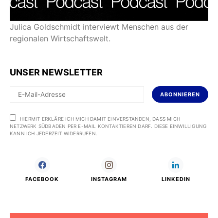
Julica Goldschmidt interviewt Menschen aus der
regionalen Wirtschaftswelt.
UNSER NEWSLETTER
ABONNIEREN
HIERMIT ERKLÄRE ICH MICH DAMIT EINVERSTANDEN, DASS MICH
NETZWERK SÜDBADEN PER E-MAIL KONTAKTIEREN DARF. DIESE EINWILLIGUNG
KANN ICH JEDERZEIT WIDERRUFEN.
FACEBOOK
INSTAGRAM
LINKEDIN