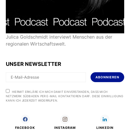
Julica Goldschmidt interviewt Menschen aus der
regionalen Wirtschaftswelt.
UNSER NEWSLETTER
ABONNIEREN
HIERMIT ERKLÄRE ICH MICH DAMIT EINVERSTANDEN, DASS MICH
NETZWERK SÜDBADEN PER E-MAIL KONTAKTIEREN DARF. DIESE EINWILLIGUNG
KANN ICH JEDERZEIT WIDERRUFEN.
FACEBOOK
INSTAGRAM
LINKEDIN