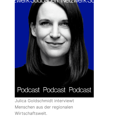
Julica Goldschmidt interviewt
Menschen aus der regionalen
Wirtschaftswelt.