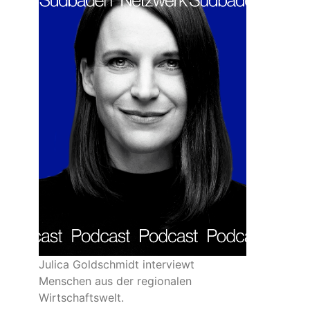
Julica Goldschmidt interviewt
Menschen aus der regionalen
Wirtschaftswelt.