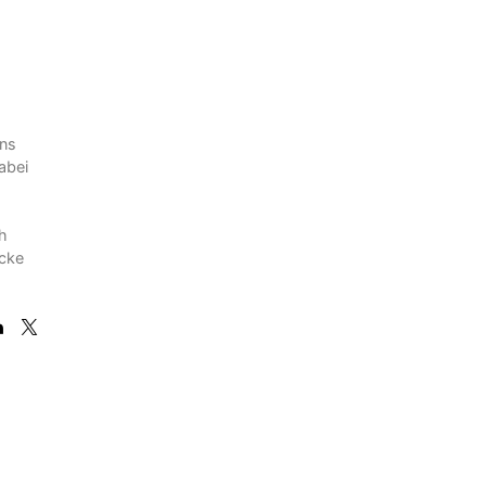
ons
abei
ch
ecke