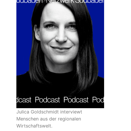
Julica Goldschmidt interviewt
Menschen aus der regionalen
Wirtschaftswelt.