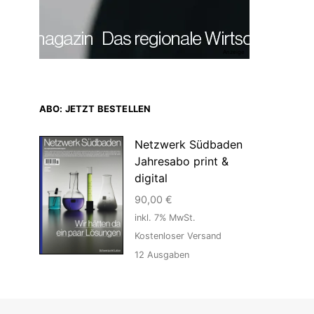
Anzeige
ABO: JETZT BESTELLEN
Netzwerk Südbaden
Jahresabo print &
digital
90,00
€
inkl. 7% MwSt.
Kostenloser Versand
12
Ausgaben