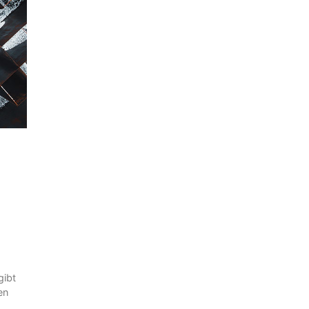
gibt
en