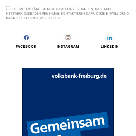
HIERMIT ERKLÄRE ICH MICH DAMIT EINVERSTANDEN, DASS MICH
NETZWERK SÜDBADEN PER E-MAIL KONTAKTIEREN DARF. DIESE EINWILLIGUNG
KANN ICH JEDERZEIT WIDERRUFEN.
FACEBOOK
INSTAGRAM
LINKEDIN