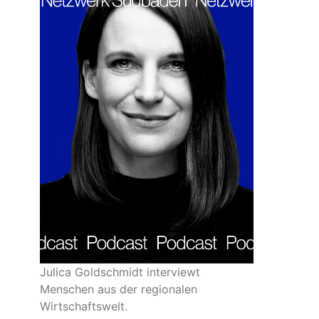
Julica Goldschmidt interviewt
Menschen aus der regionalen
Wirtschaftswelt.