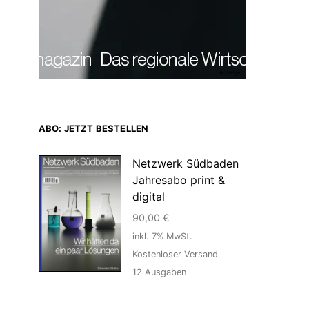
Anzeige
ABO: JETZT BESTELLEN
Netzwerk Südbaden
Jahresabo print &
digital
90,00
€
inkl. 7% MwSt.
Kostenloser Versand
12
Ausgaben