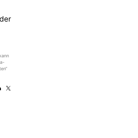
der
 kann
pa-
ten“