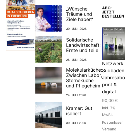
ABO:
„Wünsche,
JETZT
Träume und
BESTELLEN
Ziele haben“
30. JUNI 2026
Solidarische
Landwirtschaft:
Ernte und teile
26. JUNI 2026
Netzwerk
Molekularküche:
Südbaden
Zwischen Labor,
Jahresabo
Sterneküche
print &
und Pflegeheim
digital
24. JULI 2026
90,00
€
Kramer: Gut
inkl. 7%
isoliert
MwSt.
Kostenloser
30. JULI 2026
Versand