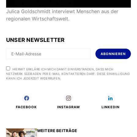
Julica Goldschmidt interviewt Menschen aus der
regionalen Wirtschaftswelt.
UNSER NEWSLETTER
ABONNIEREN
HIERMIT ERKLÄRE ICH MICH DAMIT EINVERSTANDEN, DASS MICH
NETZWERK SÜDBADEN PER E-MAIL KONTAKTIEREN DARF. DIESE EINWILLIGUNG
KANN ICH JEDERZEIT WIDERRUFEN.
FACEBOOK
INSTAGRAM
LINKEDIN
WEITERE BEITRÄGE