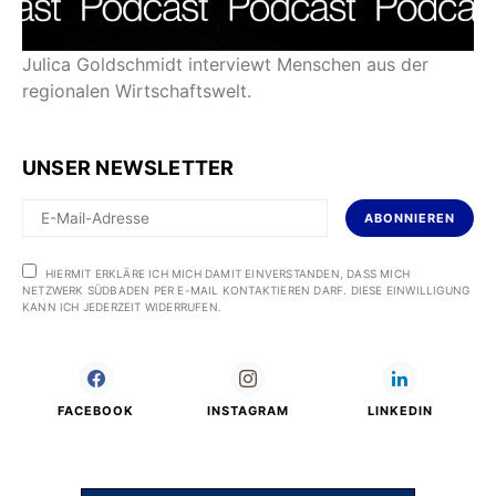
Julica Goldschmidt interviewt Menschen aus der
regionalen Wirtschaftswelt.
UNSER NEWSLETTER
ABONNIEREN
HIERMIT ERKLÄRE ICH MICH DAMIT EINVERSTANDEN, DASS MICH
NETZWERK SÜDBADEN PER E-MAIL KONTAKTIEREN DARF. DIESE EINWILLIGUNG
KANN ICH JEDERZEIT WIDERRUFEN.
FACEBOOK
INSTAGRAM
LINKEDIN