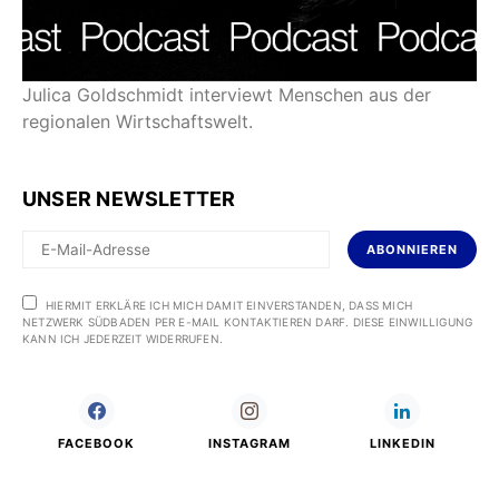
Julica Goldschmidt interviewt Menschen aus der
regionalen Wirtschaftswelt.
UNSER NEWSLETTER
ABONNIEREN
HIERMIT ERKLÄRE ICH MICH DAMIT EINVERSTANDEN, DASS MICH
NETZWERK SÜDBADEN PER E-MAIL KONTAKTIEREN DARF. DIESE EINWILLIGUNG
KANN ICH JEDERZEIT WIDERRUFEN.
FACEBOOK
INSTAGRAM
LINKEDIN