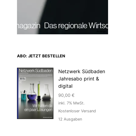
Anzeige
ABO: JETZT BESTELLEN
Netzwerk Südbaden
Jahresabo print &
digital
90,00
€
inkl. 7% MwSt.
Kostenloser Versand
12
Ausgaben