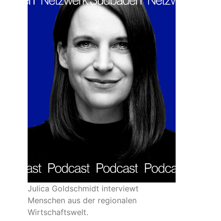
Julica Goldschmidt interviewt
Menschen aus der regionalen
Wirtschaftswelt.