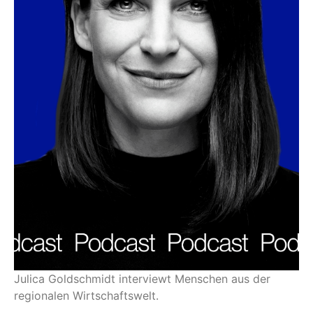
Julica Goldschmidt interviewt Menschen aus der
regionalen Wirtschaftswelt.